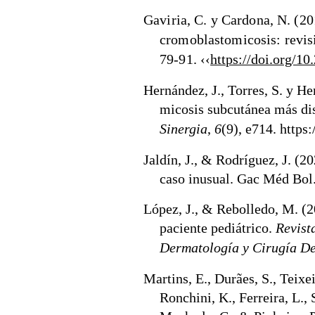
Gaviria, C. y Cardona, N. (20
cromoblastomicosis: revisi
79-91. ‹‹
https://doi.org/1
Hernández, J., Torres, S. y He
micosis subcutánea más di
Sinergia
,
6
(9), e714. https
Jaldín, J., & Rodríguez, J. (2
caso inusual. Gac Méd Bol.
López, J., & Rebolledo, M. (2
paciente pediátrico.
Revist
Dermatología y Cirugía D
Martins, E., Durães, S., Teixeir
Ronchini, K., Ferreira, L., 