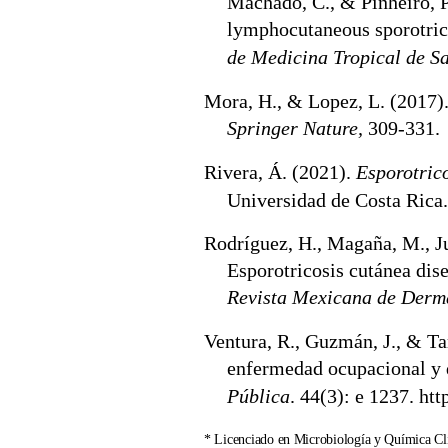
Machado, C., & Pinheiro, P
lymphocutaneous sporotrich
de Medicina Tropical de S
Mora, H., & Lopez, L. (2017)
Springer Nature,
309-331.
Rivera, Á. (2021).
Esporotric
Universidad de Costa Rica
Rodríguez, H., Magaña, M., Ju
Esporotricosis cutánea di
Revista Mexicana de Derm
Ventura, R., Guzmán, J., & Tar
enfermedad ocupacional y 
P
ú
blica
. 44(3): e 1237. htt
* Licenciado en Microbiología y Química Clí