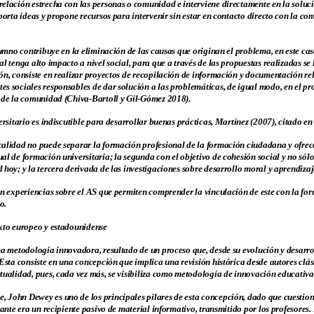
relación estrecha con las personas o comunidad e interviene directamente en la soluc
porta ideas y propone recursos para intervenir sin estar en contacto directo con la com
lumno contribuye en la eliminación de las causas que originan el problema, en este caso
l tenga alto impacto a nivel social, para que a través de las propuestas realizadas se
ón, consiste en realizar proyectos de recopilación de información y documentación re
s sociales responsables de dar solución a las problemáticas, de igual modo, en el proy
s de la comunidad (Chiva-Bartoll y Gil-Gómez 2018).
versitario es indiscutible para desarrollar buenas prácticas, Martínez (2007), citado 
calidad no puede separar la formación profesional de la formación ciudadana y ofrece
al de formación universitaria; la segunda con el objetivo de cohesión social y no sól
 hoy; y la tercera derivada de las investigaciones sobre desarrollo moral y aprendizaje
an experiencias sobre el AS que permiten comprender la vinculación de este con la fo
o.
exto europeo y estadounidense
una metodología innovadora, resultado de un proceso que, desde su evolución y desarr
 Esta consiste en una concepción que implica una revisión histórica desde autores c
tualidad, pues, cada vez más, se visibiliza como metodología de innovación educativa,
 John Dewey es uno de los principales pilares de esta concepción, dado que cuestio
iante era un recipiente pasivo de material informativo, transmitido por los profesores. 