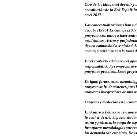
Otro de los hitos en el devenir 
constitución de la Red Española
en el 2017.
Las conceptualizaciones han sido 
Jacoby (1996), Le Grange (2007),
proyecto, con miras a intervenir
académicos, cívicos y profesiona
de una comunidad o sociedad. Ser
común, y participar en la toma d
En el contexto educativo, el apr
responsabilidad y compromiso so
proyectos prácticos. Estos proye
De igual forma, como metodología,
proyecto se ha de sostener, pues
proyectos integradores de una a
Orígenes y evolución en el cont
En América Latina, la revisión r
lo cual es de alto impacto, dado 
teoría y práctica, la carga de es
incorporar metodologías que res
las demandas de este siglo. De e