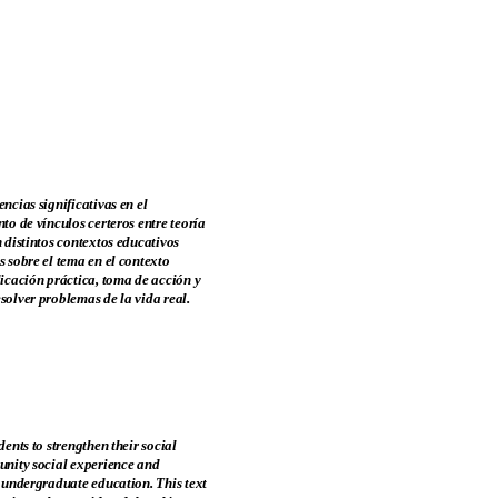
ncias significativas en el
to de vínculos certeros entre teoría
 distintos contextos educativos
s sobre el tema en el contexto
licación práctica, toma de acción y
solver problemas de la vida real.
ents to strengthen their social
munity social experience and
n undergraduate education. This text