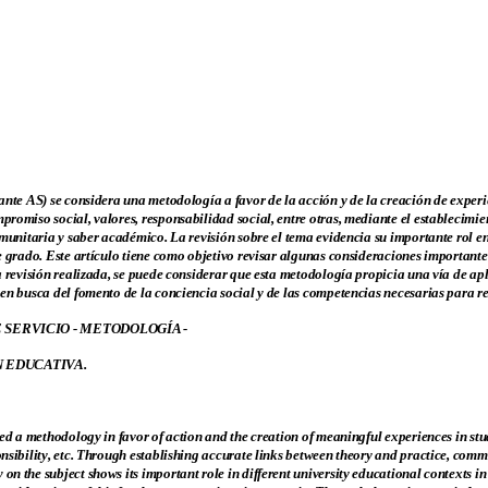
ante AS) se considera una metodología a favor de la acción y de la creación de experie
romiso social, valores, responsabilidad social, entre otras, mediante el establecimien
omunitaria y saber académico. La revisión sobre el tema evidencia su importante rol en
e grado. Este artículo tiene como objetivo revisar algunas consideraciones importante
a revisión realizada, se puede considerar que esta metodología propicia una vía de ap
en busca del fomento de la conciencia social y de las competencias necesarias para re
JE SERVICIO - METODOLOGÍA -
N EDUCATIVA.
ed a methodology in favor of action and the creation of meaningful experiences in stud
nsibility, etc. Through establishing accurate links between theory and practice, com
n the subject shows its important role in different university educational contexts i