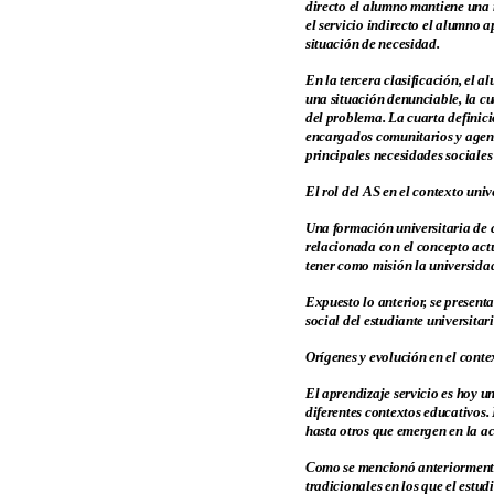
directo el alumno mantiene una 
el servicio indirecto el alumno a
situación de necesidad.
En la tercera clasificación, el a
una situación denunciable, la cua
del problema. La cuarta definici
encargados comunitarios y agente
principales necesidades sociale
El rol del AS en el contexto uni
Una formación universitaria de 
relacionada con el concepto actu
tener como misión la universidad
Expuesto lo anterior, se present
social del estudiante universitari
Orígenes y evolución en el cont
El aprendizaje servicio es hoy 
diferentes contextos educativos.
hasta otros que emergen en la ac
Como se mencionó anteriormente,
tradicionales en los que el estud