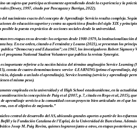
 sino un sujeto que participa activamente aprendiendo desde la experiencia y la práct
reales (Dewey, 1997, citado por Pascagaza y Barriga, 2022).
o del nacimiento exacto del concepto de Aprendizaje Servicio resulta compleja. Segú
tuciones de educación superior y centra su aparición a finales del siglo XIX y princip
 posible la puesta en práctica de acciones sociales desde la universidad.
entan tres etapas en su devenir: los orígenes desde 1900-1979, la institucionalización
sta hoy. En ese orden, citando a Fernández y Losano (2021), se presentan los principal
 publica “Democracy and Education”; en 1967, los investigadores Robert Sigmon y 
ea el programa National Student Volunteer que publica la revista Synergist.
 es importante referirse a la noción básica del término anglosajón Service Learning
015), consta de cuatro denominaciones: service -LEARNING (prima el aprendizaje, deja
cio, dejando a un lado el aprendizaje), Service learning (servicio y aprendizaje per
tienen el mismo peso).
mamente empleada en la universidad y el High School estadounidense, en la actualid
nsideración la concepción de Puig et al (2007, p. 7, citada en Rego et al, 2015), qu
e aprendizaje servicio a la comunidad con un proyecto bien articulado en el que los 
orno, con el objetivo de mejorarlo.”
núcleo central de desarrollo del AS, ubicando grandes aportes a partir de los esfuerzo
Bofill y la Fundación Catalana de l’Esplai, de la Universidad de Barcelona. Además 
rático Josep M. Puig Rovira, quienes lograron junto a otros, en etapas posteriores, p