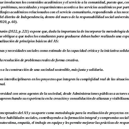
ue involucran los contenidos académicos y el servicio a la comunidad, puesto que, co
 problemas, necesidades y requerimientos acordes a los servicios académicos por parte
izajes académicos relacionados con el servicio comunitario, respondiendo a las neces
 del distrito de Independencia, dentro del marco de la responsabilidad social universi
2020, p. 60).
Durán (2022, p. 221) expone que, dada la importancia de incorporar la metodología de
ue obligue a que todos los estudiantes para graduarse deban haber realizado una experi
alización de principios básicos del AS:
 y necesidades sociales como estímulo de la capacidad crítica y la iniciativa solida
la resolución de problemas reales de forma creativa.
s a la construcción de una sociedad sostenible, más justa y solidaria.
es interdisciplinares en los proyectos que integren la complejidad real de las situaci
nal.
versidad con otros agentes de la sociedad, desde Administraciones públicas a actores
, aprovechando su experiencia en la creación y consolidación de alianzas y visibiliz
onceptuales del AS y su aporte como metodología para la realización de proyectos en
lece habilidades sociales, contribuyendo a la formación integral y compromiso social 
autoestima, empatía, el trabajo en equipo y les permite mejorar las prácticas de respon