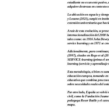
estudiante no es un ente pasivo,
adquiere destrezas en contextos 
La ubicación en espacio y tiemp
y Losano (2021), surgió en insti
extensión universitaria que hacía
A raíz de esta evolución, se pres
internacionalización del 2000 ha
tales como: en 1916 John Dewey
service learning y en 1971 se cr
Adicionalmente, para continuar,
(1997), citados en Rego et al (2
SERVICE-learning (prima el servi
learning (servicio y aprendizaje 
Esta metodología, si bien es su
educación europea, tomando en co
educativa que combina procesos d
sobre necesidades reales del ent
Por otro lado, España se volvió 
civil, como la Fundación Jaume 
pedagoga Roser Batlle y el cated
mapa.