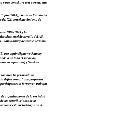
ica y que constituye una persona que
n Tapia (2014), citado en Fernández
ios del XX, con el movimiento de
 desde 1980-1999 y la
es hitos en el desarrollo del AS,
William Ramsey acuñan el término
 (SL) que según Sigmon y Ramsey
ndo a un lado el servicio),
manecen separados) y Service-
ad también ha permeado la
e lo define como: “una propuesta
participantes se formen en trabajar
s de organizaciones de la sociedad
de las contribuciones de la
osicionar esta metodología en el