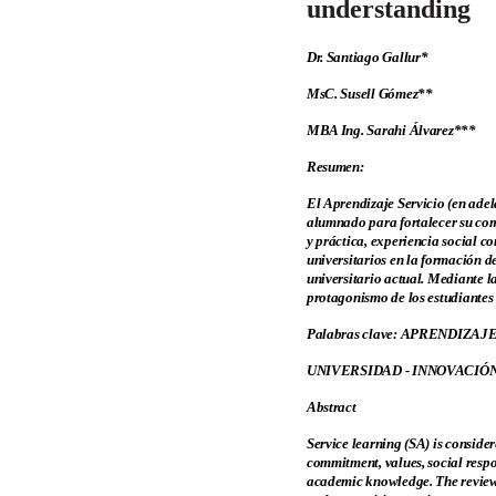
understanding
Dr. Santiago Gallur*
MsC. Susell Gómez**
MBA Ing. Sarahi Álvarez***
Resumen:
El Aprendizaje Servicio (en adel
alumnado para fortalecer su comp
y práctica, experiencia social c
universitarios en la formación d
universitario actual. Mediante l
protagonismo de los estudiantes 
Palabras clave: APRENDIZA
UNIVERSIDAD - INNOVACIÓ
Abstract
Service learning (SA) is consider
commitment, values, social respo
academic knowledge. The review o