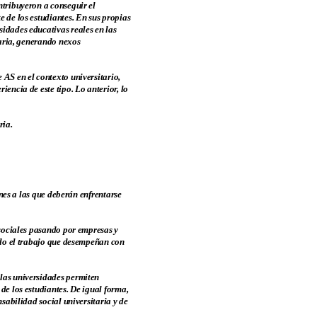
ntribuyeron a conseguir el
 de los estudiantes. En sus propias
idades educativas reales en las
taria, generando nexos
 AS en el contexto universitario,
encia de este tipo. Lo anterior, lo
ria.
ones a las que deberán enfrentarse
 sociales pasando por empresas y
ando el trabajo que desempeñan con
 las universidades permiten
de los estudiantes. De igual forma,
sabilidad social universitaria y de