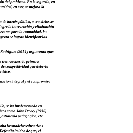
ión del problema. En la segunda, en
unidad, en este, se mejora la
 de interés público, o sea, debe ser
 logre la intervención y eliminación
levante para la comunidad, los
ecto se logran identificar las
en Rodríguez (2014), argumenta que:
 tres razones: la primera
o de competitividad que debería
 ético.
rmación integral y el compromiso
ollo, se ha implementado en
lásicos como John Dewey (1950)
 estrategia pedagógica, etc.
naba los modelos educativos
Defendía la idea de que, el