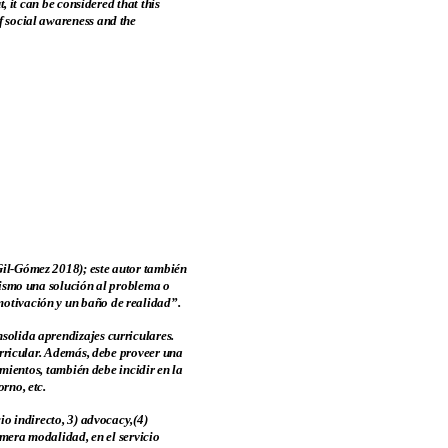
, it can be considered that this
f social awareness and the
Gil-Gómez 2018); este autor también
 mismo una solución al problema o
motivación y un baño de realidad”.
solida aprendizajes curriculares.
curricular. Además, debe proveer una
imientos, también debe incidir en la
rno, etc.
io indirecto, 3) advocacy,(4)
imera modalidad, en el servicio