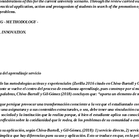
onsiderations of this for the current university scenario. Through the review carried out
actical application, action and protagonism of students in search of the promotion o
e problems.
NG - METHODOLOGY -
 INNOVATION.
 del aprendizaje servicio
e las metodologías activas y experienciales (Zorilla 2016 citado en Chiva-Bartoll y 
iante se vuelve el centro del proceso de enseñanza aprendizaje, pues construye por sí
s palabras, Chiva-Bartoll y Gil-Gómez (2018) concluyen que: “aporta un elemento de 
que persigue provocar una transformación consciente a la vez que el estudiantado con
 a una asignatura y a sus contenidos estructurales, o sea, debe tener una vinculación 
 sociedad y la institución que la realiza porque, si bien el estudiante aplica sus conoc
 reflexión sobre la cotidianidad que le rodea, de los problemas de su comunidad o ento
u aplicación, según Chiva-Bartoll, y Gil-Gómez, (2018): 1) servicio directo, 2) servic
 implica que hay diferencias para su uso y aplicación. Esto se traduce en que, en la pr