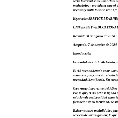
seeks to revisit some important c
methodology provides a way of pr
necessary skills to solve real-lif
Keywords: SERVICE LEARNI
UNIVERSITY - EDUCATIONAL
Recibido: 8 de agosto de 2024
Aceptado: 7 de octubre de 2024
Introducción
Generalidades de la Metodología
El AS es considerado como una d
comparte que, con esta, el estud
necesidad identificada. En otra
Otro rasgo importante del AS es 
Por lo que, el AS debe ir ligado
relación de reciprocidad entre la
formación de su identidad, de su
Existen cuatro modalidades para s
servicio de investigación; lo que