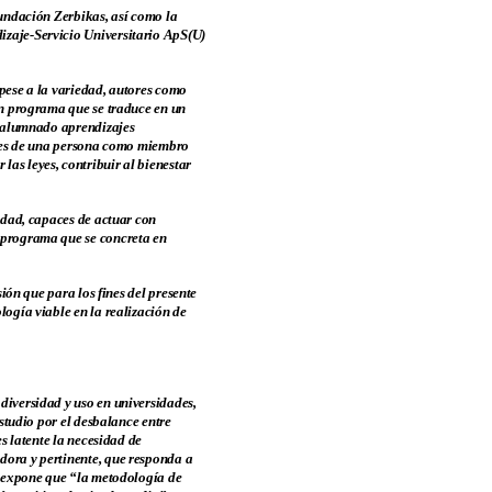
Fundación Zerbikas, así como la
izaje-Servicio Universitario ApS(U)
 pese a la variedad, autores como
un programa que se traduce en un
el alumnado aprendizajes
beres de una persona como miembro
as leyes, contribuir al bienestar
iedad, capaces de actuar con
n programa que se concreta en
sión que para los fines del presente
logía viable en la realización de
diversidad y uso en universidades,
estudio por el desbalance entre
es latente la necesidad de
dora y pertinente, que responda a
), expone que “la metodología de