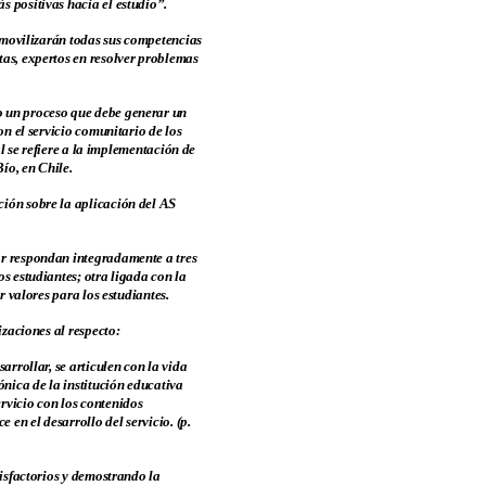
 positivas hacia el estudio”.
, movilizarán todas sus competencias
tas, expertos en resolver problemas
o un proceso que debe generar un
on el servicio comunitario de los
al se refiere a la implementación de
ío, en Chile.
ción sobre la aplicación del AS
or respondan integradamente a tres
s estudiantes; otra ligada con la
r valores para los estudiantes.
izaciones al respecto:
arrollar, se articulen con la vida
ónica de la institución educativa
rvicio con los contenidos
 en el desarrollo del servicio. (p.
tisfactorios y demostrando la