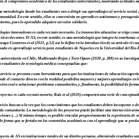
a el compromiso académico de los estudiantes universitarios, mostrando actitudes más
a metodología donde los estudiantes van a dirigir sus aprendizajes al servicio social
munidad. En este sentido, ellos se convertirán en aprendices autónomos y protagonis
torno, pues lo aprendido adquiere un valor solidario.
logías innovadoras es cada vez más necesario. La innovación educativa se erige com
cticas docentes. El AS, en este sentido, es una metodología que integra la enseñanza c
anga-Contreras et al (2021, p.52) así lo define en la introducción de su artículo el cu
ada en aprendizaje servicio para estudiantes de Negocios en la Universidad del Bío-B
universitaria en Chile, Maldonado-Rojas y Toro-Opazo (2020, p. 288) en su investiga
 estudiantes de tecnología médica conceptualiza que:
ervicio se presenta como herramienta para que las instituciones de educación superi
e el contacto directo con la realidad posibilita mayores y mejores aprendizajes en lo
ución real a solucionar problemas comunitarios, y, finalmente, la posibilidad de forma
proyectos es cada vez más notorio; Ruiz et al (2020) comparten una serie de conceptual
vicio buscan a la vez que los conocimientos que los estudiantes deben incorporar o des
vida comunitaria. La metodología de los proyectos puede facilitar una interacción arm
ciones (…) Al mismo tiempo, es posible vincular progresivamente la experiencia de se
de forma que se fortalecen los contenidos académicos con el aprendizaje que se produce
yecto de AS en instituciones rurales de un distrito peruano, obteniendo resultados sa