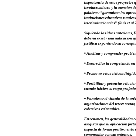
importancia de estos proyectos q
involucramiento y la atención de
palabras: “garantizan los aprend
instituciones educativas rurales
interinstitucionales” (Ruiz et al 
Siguiendo las ideas anteriores, 
debería existir una indicación q
justifica exponiendo su conceptu
•
Analizar y comprender problemas
•
Desarrollar la competencia en 
•
Promover retos cívicos dirigido
•
Posibilitar y potenciar relacion
cuando inicien su etapa profesio
•
Fortalecer el vínculo de la uni
organizaciones del tercer sector
colectivos vulnerables.
En resumen, las generalidades c
asegurar que su aplicación forta
impacta de forma positiva en la 
compromiso con sus entornos.