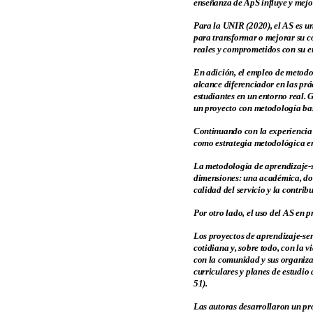
enseñanza de ApS influye y mejor
Para la UNIR (2020), el AS es un
para transformar o mejorar su co
reales y comprometidos con su en
En adición, el empleo de metodo
alcance diferenciador en las prá
estudiantes en un entorno real. G
un proyecto con metodología bas
Continuando con la experiencia 
como estrategia metodológica en
La metodología de aprendizaje-s
dimensiones: una académica, dond
calidad del servicio y la contrib
Por otro lado, el uso del AS en 
Los proyectos de aprendizaje-ser
cotidiana y, sobre todo, con la 
con la comunidad y sus organiza
curriculares y planes de estudio 
51).
Las autoras desarrollaron un pro