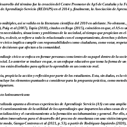
y desarrollo del término fue la creación del Centre Promotor de ApS de Cataluña y la 
 de Aprendizaje-Servicio (REDAPS) en el 2014 y, finalmente, la Asociación de Aprend
múltiples, así se valida en la literatura científica del 2010 en adelante. No obstante,
 Puig et al (2007), Tapia (2010), citados en Rego (2015), coinciden en que, el AS es 
 en necesidades, situaciones y problemas de la sociedad, al tiempo que propician en 
les, es decir, se refiere a todo lo relacionado con el comportamiento, derechos y de
 cívico implica cumplir con responsabilidades como ciudadano, como votar, respetar l
e decisiones que afectan a la comunidad.
endizaje cívico se enfoca en formar personas conscientes de su papel dentro de la soc
cial. Lo anterior se traduce en que, es un enfoque educativo que toma la forma de u
ctos están diseñados para aplicar lo aprendido en un contexto real.
 propicia la acción y reflexión por parte de los estudiantes. Esta, sin dudas, es la vi
 incluye los elementos puntuales a considerar para la propuesta práctica, como metodo
signatura.
exto latinoamericano
ealizada apunta a diversas experiencias de Aprendizaje Servicio (AS) con una amplia 
el cuestionamiento de la utilidad de los aprendizajes que imparten las altas casas de 
pecialización y el cuestionamiento a la formación sociohumanista y general. Por ello, 
ulten innovadoras para el desarrollo del proceso de enseñanza con una visión integra
ste modo, Ganga-Contreras et al (2021, p. 53), a partir de Rodríguez-Izquierdo (2020