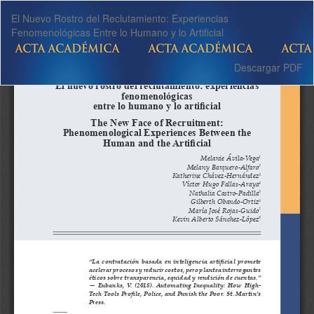
Volver
El Nuevo Rostro del Reclutamiento: Experiencias
a
Fenomenológicas Entre lo Humano y lo Artificial
los
detalles
del
Descargar
Descargar PDF
artículo