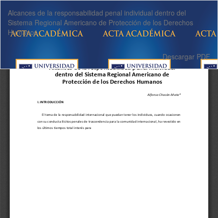
Volver
Alcances de la responsabilidad penal individual dentro del
a
Sistema Regional Americano de Protección de los Derechos
los
Humanos
detalles
del
artículo
Descargar
Descargar PDF