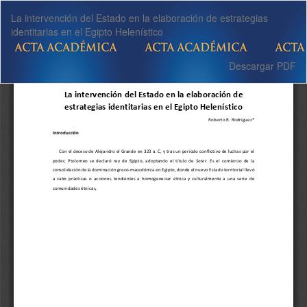
Volver
La intervención del Estado en la elaboración de estrategias
a
identitarias en el Egipto Helenístico
los
detalles
del
Descargar
Descargar PDF
artículo