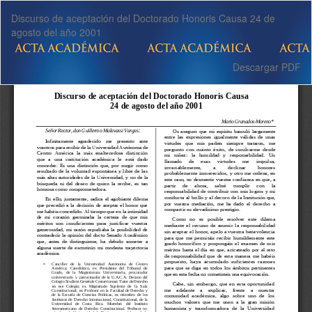
Volver
Discurso de aceptación del Doctorado Honoris Causa 24 de
a
agosto del año 2001
los
detalles
del
Descargar
Descargar PDF
artículo