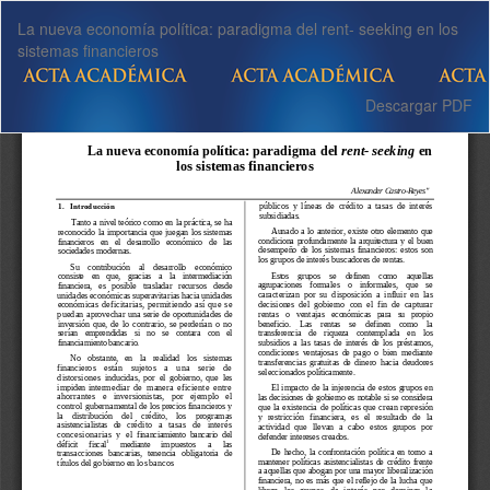
Volver
La nueva economía política: paradigma del rent- seeking en los
a
sistemas financieros
los
detalles
del
Descargar
Descargar PDF
artículo