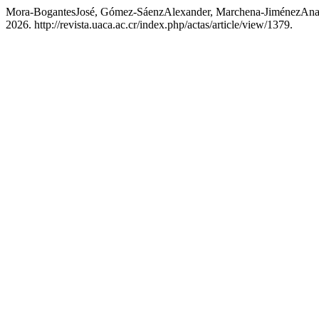
Mora-BogantesJosé, Gómez-SáenzAlexander, Marchena-JiménezAna, y 
2026. http://revista.uaca.ac.cr/index.php/actas/article/view/1379.