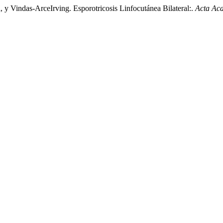
Vindas-ArceIrving. Esporotricosis Linfocutánea Bilateral:.
Acta Ac