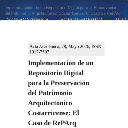
Volver
Implementación de un Repositorio Digital para la Preservación
a
del Patrimonio Arquitectónico Costarricense: El Caso de RePArq
los
detalles
del
artículo