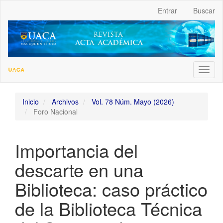
##plugins.themes.bootstrap3.accessible_menu.label##
Entrar
Buscar
##plugins.themes.bootstrap3.accessible_menu.main_navigation
##plugins.themes.bootstrap3.accessible_menu.main_content##
##plugins.themes.bootstrap3.accessible_menu.sidebar##
Toggl
naviga
Inicio
Archivos
Vol. 78 Núm. Mayo (2026)
Foro Nacional
Importancia del
descarte en una
Biblioteca: caso práctico
de la Biblioteca Técnica