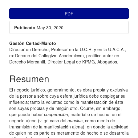
##plugins.themes.bootstrap3.ar
PDF
Publicado
May 30, 2020
##plugins.themes.bootstrap3.a
Gastón Certad-Maroto
Director en Derecho, Profesor en la U.C.R. y en la U.A.C.A.,
ex Decano del Collegivm Academicvm, prolífico autor en
Derecho Mercantil. Director Legal de KPMG, Abogados.
Resumen
El negocio jurídico, generalmente, es obra propia y exclusiva
de la persona sobre cuya esfera jurídica debe desplegar su
influencia; tanto la voluntad como la manifestación de ésta
son suyas propias y de ningún otro. Ocurre, sin embargo,
que puede haber
cooperación
, material o de hecho, en el
negocio ajeno (v. gr. caso del
nuncius
, como medio de
transmisión de la manifestación ajena), en donde la actividad
de quien no es parte es meramente de hecho o se desarrolla