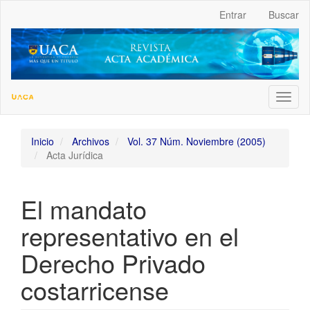
##plugins.themes.bootstrap3.accessible_menu.label##
Entrar
Buscar
##plugins.themes.bootstrap3.accessible_menu.main_navigation
##plugins.themes.bootstrap3.accessible_menu.main_content##
##plugins.themes.bootstrap3.accessible_menu.sidebar##
Toggl
naviga
Inicio
Archivos
Vol. 37 Núm. Noviembre (2005)
Acta Jurídica
El mandato
representativo en el
Derecho Privado
costarricense