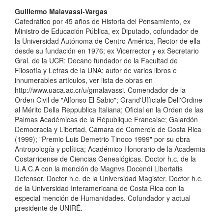
##plugins.themes.bootstrap3.a
Guillermo Malavassi-Vargas
Catedrático por 45 años de Historia del Pensamiento, ex
Ministro de Educación Pública, ex Diputado, cofundador de
la Universidad Autónoma de Centro América, Rector de ella
desde su fundación en 1976; ex Vicerrector y ex Secretario
Gral. de la UCR; Decano fundador de la Facultad de
Filosofía y Letras de la UNA; autor de varios libros e
innumerables artículos, ver lista de obras en
http://www.uaca.ac.cr/u/gmalavassi. Comendador de la
Orden Civil de "Alfonso El Sabio"; Grand'Ufficiale Dell'Ordine
al Mérito Della Reppublica Italiana; Oficial en la Orden de las
Palmas Académicas de la République Francaise; Galardón
Democracia y Libertad, Cámara de Comercio de Costa Rica
(1999); "Premio Luis Demetrio Tinoco 1999" por su obra
Antropología y política; Académico Honorario de la Academia
Costarricense de Ciencias Genealógicas. Doctor h.c. de la
U.A.C.A con la mención de Magnvs Docendi Libertatis
Defensor. Doctor h.c. de la Universidad Magister. Doctor h.c.
de la Universidad Interamericana de Costa Rica con la
especial mención de Humanidades. Cofundador y actual
presidente de UNIRÉ.