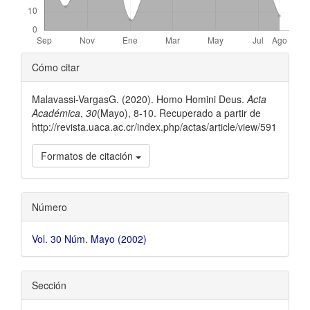
##plugins.themes.bootstrap3.ar
Cómo citar
Malavassi-VargasG. (2020). Homo Homini Deus.
Acta
Académica
,
30
(Mayo), 8-10. Recuperado a partir de
http://revista.uaca.ac.cr/index.php/actas/article/view/591
Formatos de citación
Número
Vol. 30 Núm. Mayo (2002)
Sección