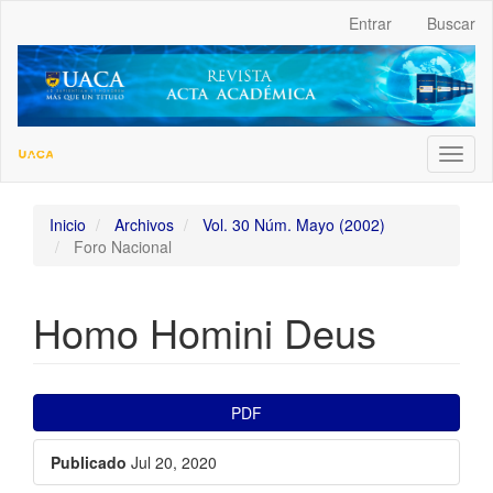
##plugins.themes.bootstrap3.accessible_menu.label##
Entrar
Buscar
##plugins.themes.bootstrap3.accessible_menu.main_navigation
##plugins.themes.bootstrap3.accessible_menu.main_content##
##plugins.themes.bootstrap3.accessible_menu.sidebar##
Toggl
naviga
Inicio
Archivos
Vol. 30 Núm. Mayo (2002)
Foro Nacional
Homo Homini Deus
##plugins.themes.bootstrap3.ar
PDF
Publicado
Jul 20, 2020