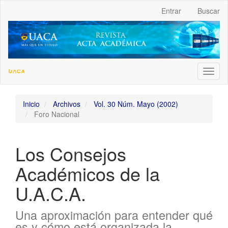
##plugins.themes.bootstrap3.accessible_menu.label##
Entrar
Buscar
##plugins.themes.bootstrap3.accessible_menu.main_navigation
##plugins.themes.bootstrap3.accessible_menu.main_content##
##plugins.themes.bootstrap3.accessible_menu.sidebar##
Toggl
naviga
Inicio
Archivos
Vol. 30 Núm. Mayo (2002)
Foro Nacional
Los Consejos
Académicos de la
U.A.C.A.
Una aproximación para entender qué
es y cómo está organizada la