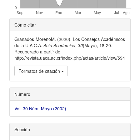
##plugins.themes.bootstrap3.ar
Cómo citar
Granados-MorenoM. (2020). Los Consejos Académicos
de la U.A.C.A.
Acta Académica
,
30
(Mayo), 18-20.
Recuperado a partir de
http://revista.uaca.ac.cr/index.php/actas/article/view/594
Formatos de citación
Número
Vol. 30 Núm. Mayo (2002)
Sección