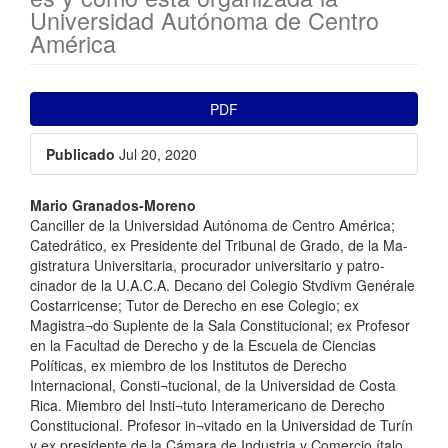
Universidad Autónoma de Centro
América
##plugins.themes.bootstrap3.ar
PDF
Publicado
Jul 20, 2020
##plugins.themes.bootstrap3.a
Mario Granados-Moreno
Canciller de la Universidad Autónoma de Centro América;
Catedrático, ex Presidente del Tribunal de Grado, de la Ma-
gistratura Universitaria, procurador universitario y patro-
cinador de la U.A.C.A. Decano del Colegio Stvdivm Genérale
Costarricense; Tutor de Derecho en ese Colegio; ex
Magistra¬do Suplente de la Sala Constitucional; ex Profesor
en la Facultad de Derecho y de la Escuela de Ciencias
Políticas, ex miembro de los Institutos de Derecho
Internacional, Consti¬tucional, de la Universidad de Costa
Rica. Miembro del Insti¬tuto Interamericano de Derecho
Constitucional. Profesor in¬vitado en la Universidad de Turín
y ex presidente de la Cámara de Industria y Comercio ítalo