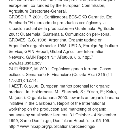
europe.net, co-funded by the European Commission,
Agriculture Directorate-General.
GROSCH, P. 2001. Certificadora BCS-OKO Garantie. En:
Seminario "El mercado de pro¬ductos ecológicos y la
situación actual de la producción en Guatemala. Agritrade
2001: Guatemala, Guatemala. Comunicación per¬sonal.
GROVES, G.C. 1998. Argentina. Organic update on
Argentina's organic sector 1998. USD A, Foreign Agriculture
Service, GAIN Report, Global Agriculture Information
Network. GAIN Report N.° AR8066, 6 p. http://
www.fas.usda.gov
GUTIÉRREZ, M. 2001. Orgánicos ganan terreno. Casos
exitosos. Semanario El Financiero (Cos¬ta Rica) 315 (11-
17.6.01): 12,14.
HAEST, C. 2000. European market potential for organic
produce. In: Holderness, M.; Sharrock, S.; Frison, E.; Kairo,
M. (eds.). Organic banana 2000: towards an organic banana
initiative in the Caribbean. Report of the International
workshop on the production and marketing of organic
bananas by smallholder farmers. 31 October - 4 November
1999, Santo Domin¬go, Dominican Republic. p. 95-109.
http:// www.inibap.org/publications/proceedings/