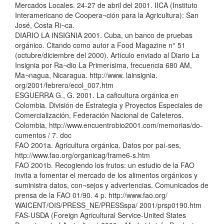
Mercados Locales. 24-27 de abril del 2001. IICA (Instituto
Interamericano de Coopera¬ción para la Agricultura): San
José, Costa Ri¬ca.
DIARIO LA INSIGNIA 2001. Cuba, un banco de pruebas
orgánico. Citando como autor a Food Magazine n° 51
(octubre/diciembre del 2000). Artículo enviado al Diario La
Insignia por Ra¬dio La Primerísima, frecuencia 680 AM,
Ma¬nagua, Nicaragua. http://www. lainsignia.
org/2001/febrero/ecol_007.htm
ESGUERRA G., G. 2001. La caficultura orgánica en
Colombia. División de Estrategia y Proyectos Especiales de
Comercialización, Federación Nacional de Cafeteros.
Colombia, http://www.encuentrobio2001.com/memorias/do-
cumentos / 7. doc
FAO 2001a. Agricultura orgánica. Datos por paí-ses,
http://www.fao.org/organicag/frame6-s.htm
FAO 2001b. Recogiendo los frutos: un estudio de la FAO
invita a fomentar el mercado de los alimentos orgánicos y
suministra datos, con¬sejos y advertencias. Comunicados de
prensa de la FAO 01/90. 4 p. http://www.fao.org/
WAICENT/OIS/PRESS_NE/PRESSspa/ 2001/prsp0190.htm
FAS-USDA (Foreign Agricultural Service-United States