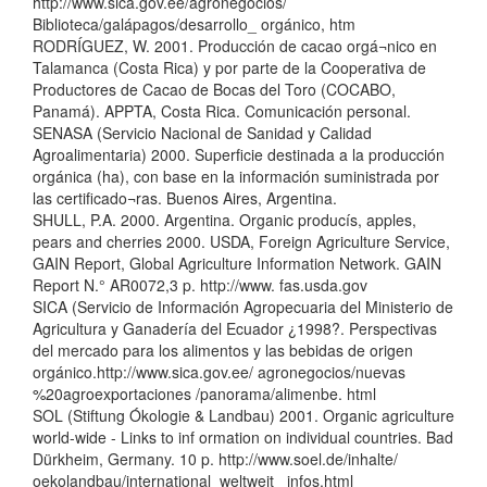
http://www.sica.gov.ee/agronegocios/
Biblioteca/galápagos/desarrollo_ orgánico, htm
RODRÍGUEZ, W. 2001. Producción de cacao orgá¬nico en
Talamanca (Costa Rica) y por parte de la Cooperativa de
Productores de Cacao de Bocas del Toro (COCABO,
Panamá). APPTA, Costa Rica. Comunicación personal.
SENASA (Servicio Nacional de Sanidad y Calidad
Agroalimentaria) 2000. Superficie destinada a la producción
orgánica (ha), con base en la información suministrada por
las certificado¬ras. Buenos Aires, Argentina.
SHULL, P.A. 2000. Argentina. Organic producís, apples,
pears and cherries 2000. USDA, Foreign Agriculture Service,
GAIN Report, Global Agriculture Information Network. GAIN
Report N.° AR0072,3 p. http://www. fas.usda.gov
SICA (Servicio de Información Agropecuaria del Ministerio de
Agricultura y Ganadería del Ecuador ¿1998?. Perspectivas
del mercado para los alimentos y las bebidas de origen
orgánico.http://www.sica.gov.ee/ agronegocios/nuevas
%20agroexportaciones /panorama/alimenbe. html
SOL (Stiftung Ókologie & Landbau) 2001. Organic agriculture
world-wide - Links to inf ormation on individual countries. Bad
Dürkheim, Germany. 10 p. http://www.soel.de/inhalte/
oekolandbau/international_weltweit_ infos.html