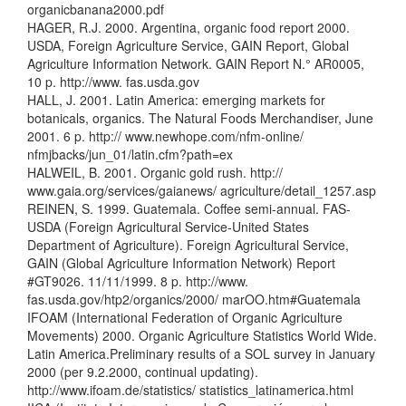
organicbanana2000.pdf
HAGER, R.J. 2000. Argentina, organic food report 2000.
USDA, Foreign Agriculture Service, GAIN Report, Global
Agriculture Information Network. GAIN Report N.° AR0005,
10 p. http://www. fas.usda.gov
HALL, J. 2001. Latin America: emerging markets for
botanicals, organics. The Natural Foods Merchandiser, June
2001. 6 p. http:// www.newhope.com/nfm-online/
nfmjbacks/jun_01/latin.cfm?path=ex
HALWEIL, B. 2001. Organic gold rush. http://
www.gaia.org/services/gaianews/ agriculture/detail_1257.asp
REINEN, S. 1999. Guatemala. Coffee semi-annual. FAS-
USDA (Foreign Agricultural Service-United States
Department of Agriculture). Foreign Agricultural Service,
GAIN (Global Agriculture Information Network) Report
#GT9026. 11/11/1999. 8 p. http://www.
fas.usda.gov/htp2/organics/2000/ marOO.htm#Guatemala
IFOAM (International Federation of Organic Agriculture
Movements) 2000. Organic Agriculture Statistics World Wide.
Latin America.Preliminary results of a SOL survey in January
2000 (per 9.2.2000, continual updating).
http://www.ifoam.de/statistics/ statistics_latinamerica.html