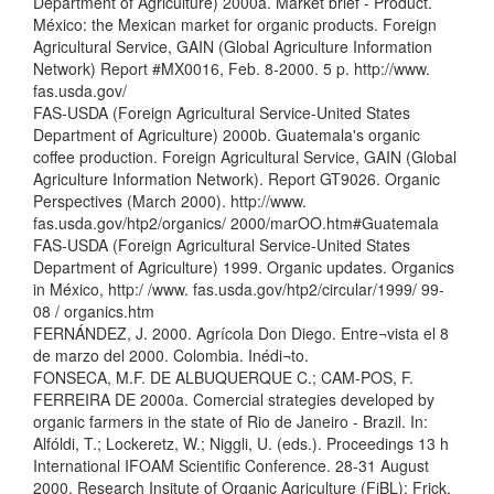
Department of Agriculture) 2000a. Market brief - Product.
México: the Mexican market for organic products. Foreign
Agricultural Service, GAIN (Global Agriculture Information
Network) Report #MX0016, Feb. 8-2000. 5 p. http://www.
fas.usda.gov/
FAS-USDA (Foreign Agricultural Service-United States
Department of Agriculture) 2000b. Guatemala's organic
coffee production. Foreign Agricultural Service, GAIN (Global
Agriculture Information Network). Report GT9026. Organic
Perspectives (March 2000). http://www.
fas.usda.gov/htp2/organics/ 2000/marOO.htm#Guatemala
FAS-USDA (Foreign Agricultural Service-United States
Department of Agriculture) 1999. Organic updates. Organics
in México, http:/ /www. fas.usda.gov/htp2/circular/1999/ 99-
08 / organics.htm
FERNÁNDEZ, J. 2000. Agrícola Don Diego. Entre¬vista el 8
de marzo del 2000. Colombia. Inédi¬to.
FONSECA, M.F. DE ALBUQUERQUE C.; CAM-POS, F.
FERREIRA DE 2000a. Comercial strategies developed by
organic farmers in the state of Rio de Janeiro - Brazil. In:
Alfóldi, T.; Lockeretz, W.; Niggli, U. (eds.). Proceedings 13 h
International IFOAM Scientific Conference. 28-31 August
2000. Research Insitute of Organic Agriculture (FiBL): Frick,