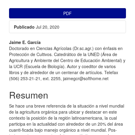
##plugins.themes.bootstrap3.ar
PDF
Publicado
Jul 20, 2020
##plugins.themes.bootstrap3.a
Jaime E. García
Doctorado en Ciencias Agrícolas (Dr.sc.agr.) con énfasis en
Protección de Cultivos. Catedrático de la UNED (Área de
Agricultura y Ambiente del Centro de Educación Ambiental) y
la UCR (Escuela de Biología). Autor y coeditor de varios
libros y de alrededor de un centenar de artículos. Telefax
(506) 253-21-21, ext. 2255, jaimegcr@softhome.net
Resumen
Se hace una breve referencia de la situación a nivel mundial
de la agricultura orgánica para ubi­car y destacar en este
contexto la posición de la región latinoamericana, la cual
participa en la ac­tualidad con alrededor de un 20% del área
cuanti-ficada bajo manejo orgánico a nivel mundial. Pos­