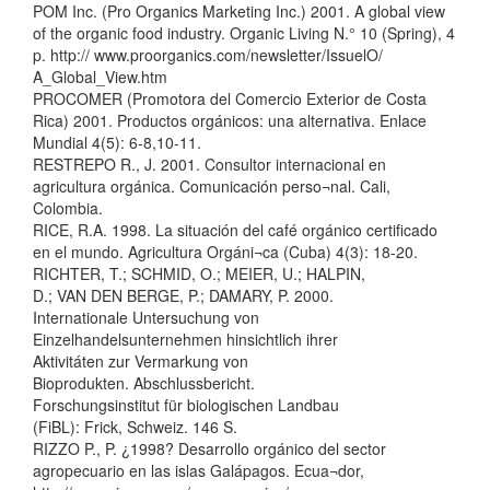
POM Inc. (Pro Organics Marketing Inc.) 2001. A global view
of the organic food industry. Organic Living N.° 10 (Spring), 4
p. http:// www.proorganics.com/newsletter/IssuelO/
A_Global_View.htm
PROCOMER (Promotora del Comercio Exterior de Costa
Rica) 2001. Productos orgánicos: una alternativa. Enlace
Mundial 4(5): 6-8,10-11.
RESTREPO R., J. 2001. Consultor internacional en
agricultura orgánica. Comunicación perso¬nal. Cali,
Colombia.
RICE, R.A. 1998. La situación del café orgánico certificado
en el mundo. Agricultura Orgáni¬ca (Cuba) 4(3): 18-20.
RICHTER, T.; SCHMID, O.; MEIER, U.; HALPIN,
D.; VAN DEN BERGE, P.; DAMARY, P. 2000.
Internationale Untersuchung von
Einzelhandelsunternehmen hinsichtlich ihrer
Aktivitáten zur Vermarkung von
Bioprodukten. Abschlussbericht.
Forschungsinstitut für biologischen Landbau
(FiBL): Frick, Schweiz. 146 S.
RIZZO P., P. ¿1998? Desarrollo orgánico del sector
agropecuario en las islas Galápagos. Ecua¬dor,