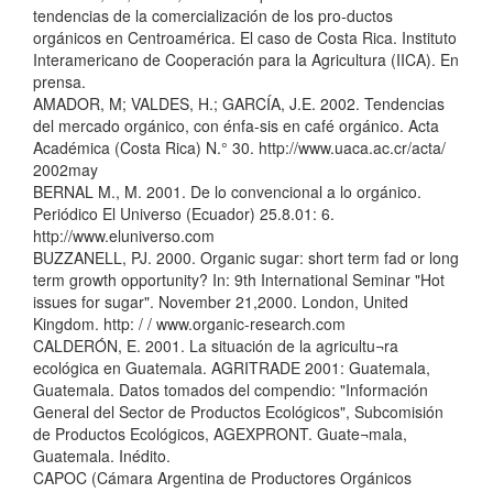
tendencias de la comercialización de los pro-ductos
orgánicos en Centroamérica. El caso de Costa Rica. Instituto
Interamericano de Cooperación para la Agricultura (IICA). En
prensa.
AMADOR, M; VALDES, H.; GARCÍA, J.E. 2002. Tendencias
del mercado orgánico, con énfa-sis en café orgánico. Acta
Académica (Costa Rica) N.° 30. http://www.uaca.ac.cr/acta/
2002may
BERNAL M., M. 2001. De lo convencional a lo orgánico.
Periódico El Universo (Ecuador) 25.8.01: 6.
http://www.eluniverso.com
BUZZANELL, PJ. 2000. Organic sugar: short term fad or long
term growth opportunity? In: 9th International Seminar "Hot
issues for sugar". November 21,2000. London, United
Kingdom. http: / / www.organic-research.com
CALDERÓN, E. 2001. La situación de la agricultu¬ra
ecológica en Guatemala. AGRITRADE 2001: Guatemala,
Guatemala. Datos tomados del compendio: "Información
General del Sector de Productos Ecológicos", Subcomisión
de Productos Ecológicos, AGEXPRONT. Guate¬mala,
Guatemala. Inédito.
CAPOC (Cámara Argentina de Productores Orgánicos