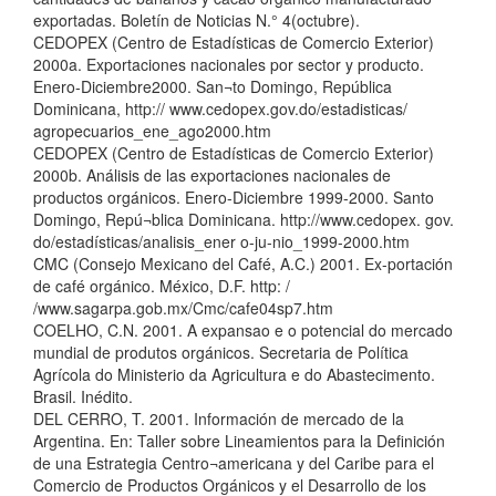
exportadas. Boletín de Noticias N.° 4(octubre).
CEDOPEX (Centro de Estadísticas de Comercio Exterior)
2000a. Exportaciones nacionales por sector y producto.
Enero-Diciembre2000. San¬to Domingo, República
Dominicana, http:// www.cedopex.gov.do/estadisticas/
agropecuarios_ene_ago2000.htm
CEDOPEX (Centro de Estadísticas de Comercio Exterior)
2000b. Análisis de las exportaciones nacionales de
productos orgánicos. Enero-Diciembre 1999-2000. Santo
Domingo, Repú¬blica Dominicana. http://www.cedopex. gov.
do/estadísticas/analisis_ener o-ju-nio_1999-2000.htm
CMC (Consejo Mexicano del Café, A.C.) 2001. Ex-portación
de café orgánico. México, D.F. http: /
/www.sagarpa.gob.mx/Cmc/cafe04sp7.htm
COELHO, C.N. 2001. A expansao e o potencial do mercado
mundial de produtos orgánicos. Secretaria de Política
Agrícola do Ministerio da Agricultura e do Abastecimento.
Brasil. Inédito.
DEL CERRO, T. 2001. Información de mercado de la
Argentina. En: Taller sobre Lineamientos para la Definición
de una Estrategia Centro¬americana y del Caribe para el
Comercio de Productos Orgánicos y el Desarrollo de los