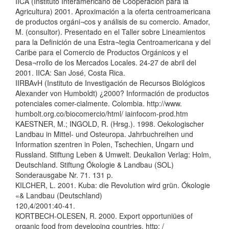
IICA (Instituto Interamericano de Cooperación para la
Agricultura) 2001. Aproximación a la oferta centroamericana
de productos orgáni¬cos y análisis de su comercio. Amador,
M. (consultor). Presentado en el Taller sobre Lineamientos
para la Definición de una Estra¬tegia Centroamericana y del
Caribe para el Comercio de Productos Orgánicos y el
Desa¬rrollo de los Mercados Locales. 24-27 de abril del
2001. IICA: San José, Costa Rica.
IIRBAvH (Instituto de Investigación de Recursos Biológicos
Alexander von Humboldt) ¿2000? Información de productos
potenciales comer-cialmente. Colombia. http://www.
humbolt.org.co/biocomercio/html/ iainfocom-prod.htm
KAESTNER, M.; INGOLD, R. (Hrsg.). 1998. Oekologischer
Landbau in Mittel- und Osteuropa. Jahrbuchreihen und
Information szentren in Polen, Tschechien, Ungarn und
Russland. Stiftung Leben & Umwelt. Deukalion Verlag: Holm,
Deutschland. Stiftung Ókologie & Landbau (SOL)
Sonderausgabe Nr. 71. 131 p.
KILCHER, L. 2001. Kuba: die Revolution wird grün. Ókologie
«& Landbau (Deutschland)
120,4/2001:40-41.
KORTBECH-OLESEN, R. 2000. Export opportuniües of
organic food from developing countries. http: /