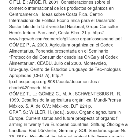
GITLI, E.; ARCE, R. 2001. Consideraciones sobre el
comercio internacional de los productos or-gánicos en
Centroamérica - Ideas sobre Costa Rica. Centro
Internacional de Política Econó-mica para el Desarrollo
Sostenible de la Uni-versidad Nacional, Grupo Consultor
Hemis-ferium. San José, Costa Rica. 21 p. http://
www.hgcweb.com/comercio/gitliarce organicosespanol.pdf
GÓMEZ P., A. 2000. Agricultura orgánica en el Codex
Alimentarius. Ponencia presentada en el Seminario
"Protección del Consumidor desde las ONGs y el Codex
Alimentarius". CEADU. Julio del 2000. Montevideo,
Uru¬guay. Centro de Estudios Uruguayo de Tec¬nologías
Apropiadas (CEUTA), http://
fp.chasque.apc.org:8081/ceuta/documen¬tos /
charla%20ceadu.htm
GÓMEZ T., L.; GÓMEZ C., M. A.; SCHWENTESIUS R., R.
1999. Desafíos de la agricultura orgáni¬ca. Mundi-Prensa
México, S. A. de C.V.: Méxi¬co, D.F. 224 p.
GRAF, S.; WILLER, H. (eds.). 2000. Organic agriculture in
Europe. Current status and future prospects of organic f
arming in twenty-five European countries. Stiftung Ókologie &
Landbau: Bad Dürkheim, Germany. SOL Sonderausgabe Nr.
75. 393 p. Results of the internet project http://www.organic-