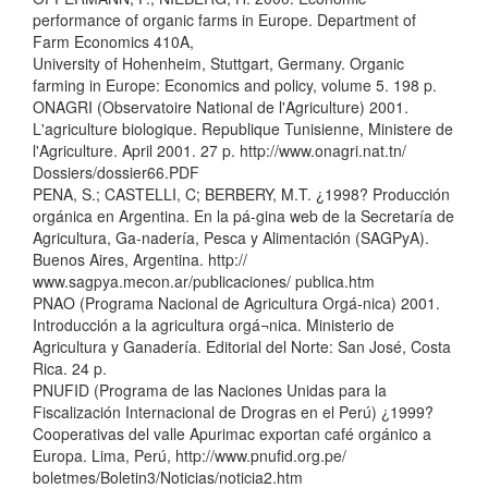
performance of organic farms in Europe. Department of
Farm Economics 410A,
University of Hohenheim, Stuttgart, Germany. Organic
farming in Europe: Economics and policy, volume 5. 198 p.
ONAGRI (Observatoire National de l'Agriculture) 2001.
L'agriculture biologique. Republique Tunisienne, Ministere de
l'Agriculture. April 2001. 27 p. http://www.onagri.nat.tn/
Dossiers/dossier66.PDF
PENA, S.; CASTELLI, C; BERBERY, M.T. ¿1998? Producción
orgánica en Argentina. En la pá-gina web de la Secretaría de
Agricultura, Ga-nadería, Pesca y Alimentación (SAGPyA).
Buenos Aires, Argentina. http://
www.sagpya.mecon.ar/publicaciones/ publica.htm
PNAO (Programa Nacional de Agricultura Orgá-nica) 2001.
Introducción a la agricultura orgá¬nica. Ministerio de
Agricultura y Ganadería. Editorial del Norte: San José, Costa
Rica. 24 p.
PNUFID (Programa de las Naciones Unidas para la
Fiscalización Internacional de Drogras en el Perú) ¿1999?
Cooperativas del valle Apurimac exportan café orgánico a
Europa. Lima, Perú, http://www.pnufid.org.pe/
boletmes/Boletin3/Noticias/noticia2.htm