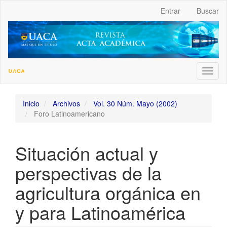
##plugins.themes.bootstrap3.accessible_menu.label##
Entrar
Buscar
##plugins.themes.bootstrap3.accessible_menu.main_navigation
##plugins.themes.bootstrap3.accessible_menu.main_content##
##plugins.themes.bootstrap3.accessible_menu.sidebar##
Toggl
naviga
Inicio
Archivos
Vol. 30 Núm. Mayo (2002)
Foro Latinoamericano
Situación actual y
perspectivas de la
agricultura orgánica en
y para Latinoamérica