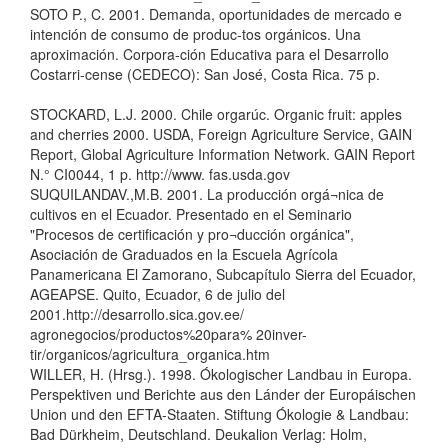
SOTO P., C. 2001. Demanda, oportunidades de mercado e
intención de consumo de produc-tos orgánicos. Una
aproximación. Corpora-ción Educativa para el Desarrollo
Costarri-cense (CEDECO): San José, Costa Rica. 75 p.
STOCKARD, L.J. 2000. Chile orgarúc. Organic fruit: apples
and cherries 2000. USDA, Foreign Agriculture Service, GAIN
Report, Global Agriculture Information Network. GAIN Report
N.° CI0044, 1 p. http://www. fas.usda.gov
SUQUILANDAV.,M.B. 2001. La producción orgá¬nica de
cultivos en el Ecuador. Presentado en el Seminario
"Procesos de certificación y pro¬ducción orgánica",
Asociación de Graduados en la Escuela Agrícola
Panamericana El Zamorano, Subcapítulo Sierra del Ecuador,
AGEAPSE. Quito, Ecuador, 6 de julio del
2001.http://desarrollo.sica.gov.ee/
agronegocios/productos%20para% 20inver-
tir/organicos/agricultura_organica.htm
WILLER, H. (Hrsg.). 1998. Ókologischer Landbau in Europa.
Perspektiven und Berichte aus den Lánder der Europáischen
Union und den EFTA-Staaten. Stiftung Ókologie & Landbau:
Bad Dürkheim, Deutschland. Deukalion Verlag: Holm,