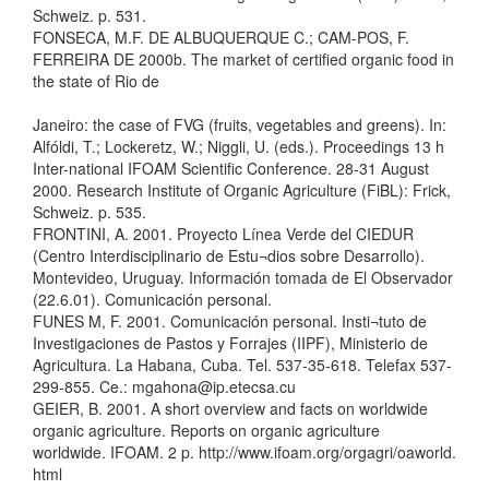
Schweiz. p. 531.
FONSECA, M.F. DE ALBUQUERQUE C.; CAM-POS, F.
FERREIRA DE 2000b. The market of certified organic food in
the state of Rio de
Janeiro: the case of FVG (fruits, vegetables and greens). In:
Alfóldi, T.; Lockeretz, W.; Niggli, U. (eds.). Proceedings 13 h
Inter-national IFOAM Scientific Conference. 28-31 August
2000. Research Institute of Organic Agriculture (FiBL): Frick,
Schweiz. p. 535.
FRONTINI, A. 2001. Proyecto Línea Verde del CIEDUR
(Centro Interdisciplinario de Estu¬dios sobre Desarrollo).
Montevideo, Uruguay. Información tomada de El Observador
(22.6.01). Comunicación personal.
FUNES M, F. 2001. Comunicación personal. Insti¬tuto de
Investigaciones de Pastos y Forrajes (IIPF), Ministerio de
Agricultura. La Habana, Cuba. Tel. 537-35-618. Telefax 537-
299-855. Ce.: mgahona@ip.etecsa.cu
GEIER, B. 2001. A short overview and facts on worldwide
organic agriculture. Reports on organic agriculture
worldwide. IFOAM. 2 p. http://www.ifoam.org/orgagri/oaworld.
html