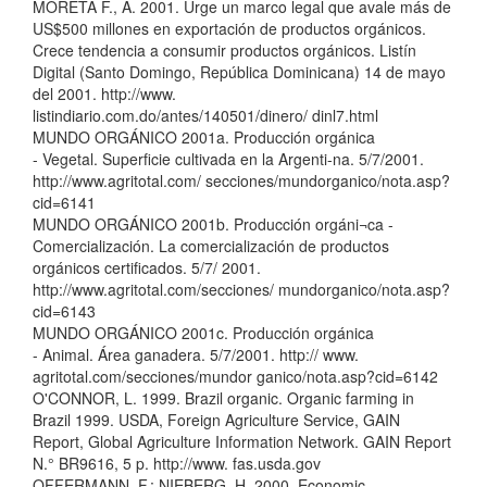
MORETA F., A. 2001. Urge un marco legal que avale más de
US$500 millones en exportación de productos orgánicos.
Crece tendencia a consumir productos orgánicos. Listín
Digital (Santo Domingo, República Dominicana) 14 de mayo
del 2001. http://www.
listindiario.com.do/antes/140501/dinero/ dinl7.html
MUNDO ORGÁNICO 2001a. Producción orgánica
- Vegetal. Superficie cultivada en la Argenti-na. 5/7/2001.
http://www.agritotal.com/ secciones/mundorganico/nota.asp?
cid=6141
MUNDO ORGÁNICO 2001b. Producción orgáni¬ca -
Comercialización. La comercialización de productos
orgánicos certificados. 5/7/ 2001.
http://www.agritotal.com/secciones/ mundorganico/nota.asp?
cid=6143
MUNDO ORGÁNICO 2001c. Producción orgánica
- Animal. Área ganadera. 5/7/2001. http:// www.
agritotal.com/secciones/mundor ganico/nota.asp?cid=6142
O'CONNOR, L. 1999. Brazil organic. Organic farming in
Brazil 1999. USDA, Foreign Agriculture Service, GAIN
Report, Global Agriculture Information Network. GAIN Report
N.° BR9616, 5 p. http://www. fas.usda.gov
OFFERMANN, F.; NIEBERG, H. 2000. Economic