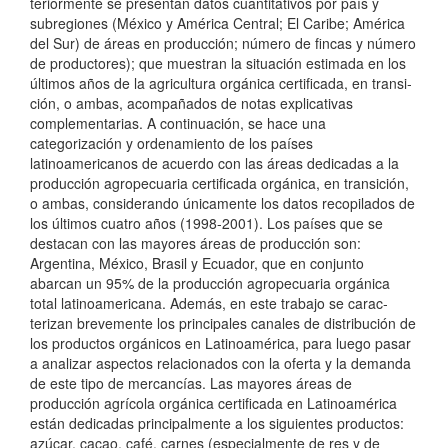
teriormente se presentan datos cuantitativos por país y
subregiones (México y América Central; El Caribe; América
del Sur) de áreas en producción; número de fincas y número
de productores); que muestran la situación estimada en los
últimos años de la agricultura orgánica certificada, en transi­
ción, o ambas, acompañados de notas explicativas
complementarias. A continuación, se hace una
categorización y ordenamiento de los países
latinoamericanos de acuerdo con las áreas dedicadas a la
producción agropecuaria certificada orgánica, en transición,
o ambas, considerando únicamente los datos recopilados de
los últimos cuatro años (1998-2001). Los países que se
destacan con las mayores áreas de producción son:
Argentina, Méxi­co, Brasil y Ecuador, que en conjunto
abarcan un 95% de la producción agropecuaria orgánica
total latinoamericana. Además, en este trabajo se carac­
terizan brevemente los principales canales de dis­tribución de
los productos orgánicos en Latinoamérica, para luego pasar
a analizar aspectos relacio­nados con la oferta y la demanda
de este tipo de mercancías. Las mayores áreas de
producción agrí­cola orgánica certificada en Latinoamérica
están dedicadas principalmente a los siguientes produc­tos:
azúcar, cacao, café, carnes (especialmente de res y de