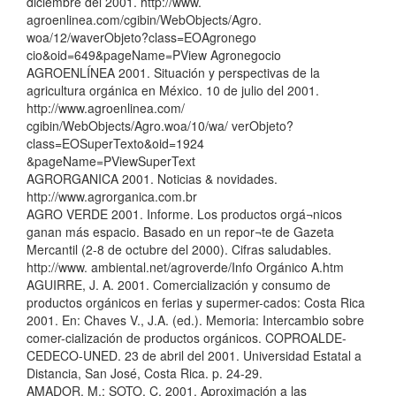
diciembre del 2001. http://www.
agroenlinea.com/cgibin/WebObjects/Agro.
woa/12/waverObjeto?class=EOAgronego
cio&oid=649&pageName=PView Agronegocio
AGROENLÍNEA 2001. Situación y perspectivas de la
agricultura orgánica en México. 10 de julio del 2001.
http://www.agroenlinea.com/
cgibin/WebObjects/Agro.woa/10/wa/ verObjeto?
class=EOSuperTexto&oid=1924
&pageName=PViewSuperText
AGRORGANICA 2001. Noticias & novidades.
http://www.agrorganica.com.br
AGRO VERDE 2001. Informe. Los productos orgá¬nicos
ganan más espacio. Basado en un repor¬te de Gazeta
Mercantil (2-8 de octubre del 2000). Cifras saludables.
http://www. ambiental.net/agroverde/Info Orgánico A.htm
AGUIRRE, J. A. 2001. Comercialización y consumo de
productos orgánicos en ferias y supermer-cados: Costa Rica
2001. En: Chaves V., J.A. (ed.). Memoria: Intercambio sobre
comer-cialización de productos orgánicos. COPROALDE-
CEDECO-UNED. 23 de abril del 2001. Universidad Estatal a
Distancia, San José, Costa Rica. p. 24-29.
AMADOR, M.; SOTO, C. 2001. Aproximación a las