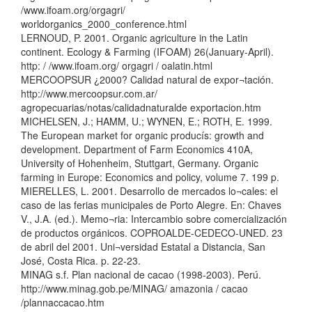
/www.ifoam.org/orgagri/
worldorganics_2000_conference.html
LERNOUD, P. 2001. Organic agriculture in the Latin
continent. Ecology & Farming (IFOAM) 26(January-April).
http: / /www.ifoam.org/ orgagri / oalatin.html
MERCOOPSUR ¿2000? Calidad natural de expor¬tación.
http://www.mercoopsur.com.ar/
agropecuarias/notas/calidadnaturalde exportacion.htm
MICHELSEN, J.; HAMM, U.; WYNEN, E.; ROTH, E. 1999.
The European market for organic producís: growth and
development. Department of Farm Economics 410A,
University of Hohenheim, Stuttgart, Germany. Organic
farming in Europe: Economics and policy, volume 7. 199 p.
MIERELLES, L. 2001. Desarrollo de mercados lo¬cales: el
caso de las ferias municipales de Porto Alegre. En: Chaves
V., J.A. (ed.). Memo¬ria: Intercambio sobre comercialización
de productos orgánicos. COPROALDE-CEDECO-UNED. 23
de abril del 2001. Uni¬versidad Estatal a Distancia, San
José, Costa Rica. p. 22-23.
MINAG s.f. Plan nacional de cacao (1998-2003). Perú.
http://www.minag.gob.pe/MINAG/ amazonia / cacao
/plannaccacao.htm