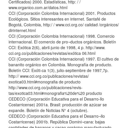
Certificados) 2000. Estadísticas, http: / /
www.organico.com.ar/datos.html
CCI (Corporación Colombia Internacional) 2001. Productos
Ecológicos. Sitios interesantes en internet. Santafé de
Bogotá, Colombia, http:/ / www.cci.org.co/ calidad /orgánicos/
dirinternet.html
CCI (Corporación Colombia Internacional) 1998. Comercio
internacional. El comercio de pro¬ductos orgánicos. Boletín
CCI: Exótica 2(6), abril-junio de 1998, 4 p. http://www.
cci.org.co/publicaciones/revistas/exótica 06.html
CCI (Corporación Colombia Internacional) 1997. El cultivo de
bananito orgánico en Colombia. Monografía de producto.
Boletín CCI: Exóti-ca 1(3), julio-septiembre de 1997,7p.
http:// www.cci.org.co/publicaciones/revistas/
exotica03.html#monografia de producto
http://www.cci.org.co/publicaciones/revis-
tas/exotica03.html#monografia%20de%20 producto
CEDECO (Corporación Educativa para el Desarro-llo
Costarricense) 2001a. Brasil: producción de azúcar se
expande. Boletín de Noticias N° 4 (octubre).
CEDECO (Corporación Educativa para el Desarro¬llo
Costarricense) 2001b. República Domini¬cana: bajas
cantidades de bananos y cacao orgánico manufacturado