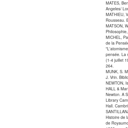
MATES, Benso
Angeles/ Lo
MATHIEU, Vit
Rousseau. B
MATSON, Wal
Philosophie
MICHEL, Pau
de la Pensée
"L'atomisme 
pensée. La 
(1-4 juillet
264.
MUNK, S. Mél
J. Vrin. Bibl
NEWTON, Isa
HALL & Mari
Newton. A Se
Library Cam
Hall. Cambri
SANTILLANA,
Histoire de 
de Royaumont