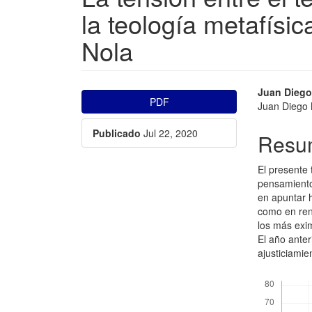
la teología metafísi
Nola
##plugins.themes.bootstr
##plu
Juan Dieg
PDF
Juan Diego 
Publicado
Jul 22, 2020
Resu
El presente 
pensamiento
en apuntar 
como en ren
los más exim
El año anter
ajusticiamie
Descargas