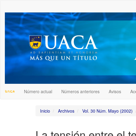
##plugins.themes.bootstrap3.accessible_menu.label##
##plugins.themes.bootstrap3.accessible_menu.main_navigation
##plugins.themes.bootstrap3.accessible_menu.main_content##
##plugins.themes.bootstrap3.accessible_menu.sidebar##
Número actual
Números anteriores
Avisos
Ac
Inicio
Archivos
Vol. 30 Núm. Mayo (2002)
La tensión entre el 