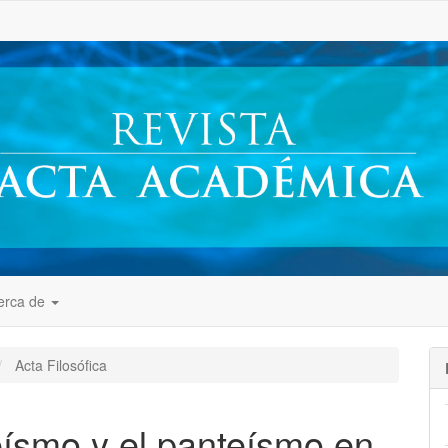
##
erca de
Acta Filosófica
teísmo y el panteísmo en