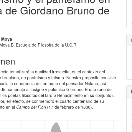
ca de Giordano Bruno de
ap3.article.sidebar##
gins.themes.bootstrap3.article.m
o Moya
Moya B. Escuela de Filosofía de la U.C.R.
men
texto tematizará la dualidad irresuelta, en el contexto del
 bruniano, de panteísmo y teísmo. Nuestro propósito consiste
hacia la coherencia del enfoque del pensador Nolano, así
dir homenaje al insig­ne y polémico Giordano Bruno (uno de
ios poetas filósofos del tardío Renacimiento en su conjunto).
ior, en efecto, se con­memoró el cuarto centenario de su
nto en el
Campo dei Fiori
(17 de febrero de 1600).