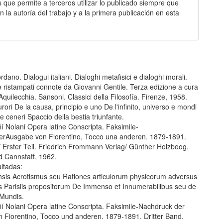
ue permite a terceros utilizar lo publicado siempre que
 la autorí­a del trabajo y a la primera publicación en esta
ano. Dialogui italiani. Dialoghi metafisici e dialoghi morali.
ristampati connote da Giovanni Gentile. Terza edizione a cura
Aquilecchia. Sansoni. Classici della Filosofía. Firenze, 1958.
furori De la causa, principio e uno De l'infinito, universo e mondi
e ceneri Spaccio della bestia triunfante.
í Nolani Opera latine Conscripta. Faksimile-
rAusgabe von Florentino, Tocco una anderen. 1879-1891.
/ Erster Teil. Friedrich Frommann Verlag/ Günther Holzboog.
d Cannstatt, 1962.
ltadas:
is Acrotismus seu Rationes articulorum physicorum adversus
os Parisiis propositorum De Immenso et Innumerabilibus seu de
 Mundis.
ñí Nolani Opera latine Conscripta. Faksimile-Nachdruck der
 Fiorentino, Tocco und anderen. 1879-1891. Dritter Band.