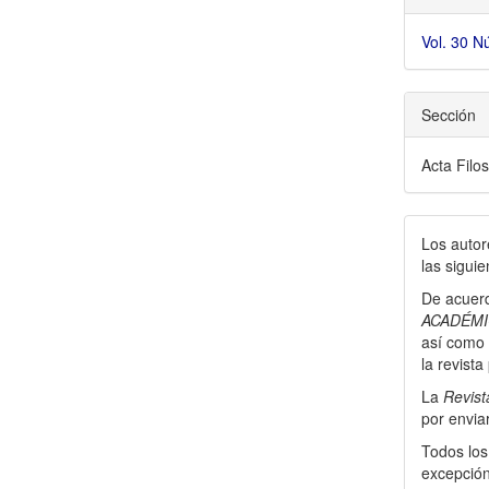
Vol. 30 
Sección
Acta Filos
Los autor
las sigui
De acuerd
ACADÉMI
así­ como 
la revista
La
Revis
por enviar
Todos los
excepción