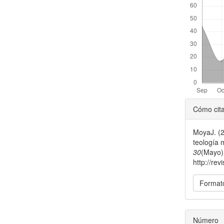
##plu
Cómo cit
MoyaJ. (2
teología 
30
(Mayo)
http://rev
Formato
Número