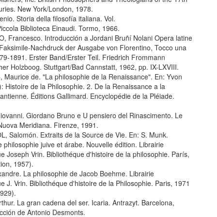
uries. New York/London, 1978.
o. Storia della filosofía italiana. Vol.
 Piccola Biblioteca Einaudi. Tormo, 1966.
 Francesco. Introducción a Jordani Bruñí Nolani Opera latine
 Faksimile-Nachdruck der Ausgabe von Florentino, Tocco una
79-1891. Erster Band/Erster Teil. Friedrich Frommann
er Holzboog. Stuttgart/Bad Cannstatt, 1962, pp. IX-LXVIII.
Maurice de. "La philosophie de la Renaissance". En: Yvon
.): Histoire de la Philosophie. 2. De la Renaissance a la
antienne. Éditions Gallimard. Encyclopédie de la Pléiade.
ovanni. Giordano Bruno e U pensiero del Rinascimento. Le
 Nuova Meridiana. Firenze, 1991.
, Salomón. Extraits de la Source de Vie. En: S. Munk.
philosophie juive et árabe. Nouvelle édition. Librairie
e Joseph Vrin. Bibliothéque d'histoire de la philosophie. París,
tion, 1957).
andre. La philosophie de Jacob Boehme. Librairie
e J. Vrin. Bibliothéque d'histoire de la Philosophie. Paris, 1971
1929).
hur. La gran cadena del ser. Icaria. Antrazyt. Barcelona,
cción de Antonio Desmonts.