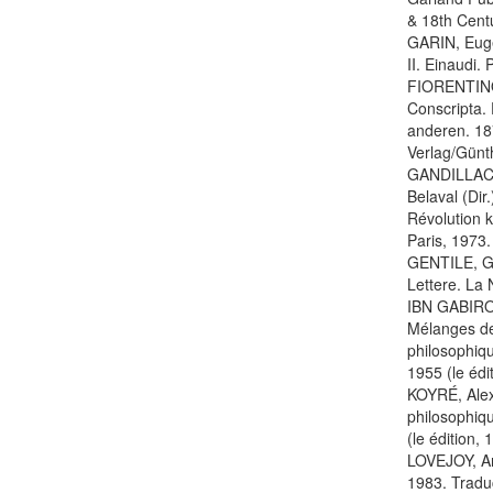
& 18th Cent
GARIN, Eugeni
II. Einaudi.
FIORENTINO,
Conscripta.
anderen. 18
Verlag/Günth
GANDILLAC, 
Belaval (Dir
Révolution k
Paris, 1973.
GENTILE, Gi
Lettere. La
IBN GABIROL
Mélanges de 
philosophiqu
1955 (le édi
KOYRÉ, Alex
philosophiqu
(le édition, 
LOVEJOY, Art
1983. Tradu