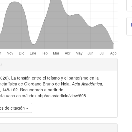
gins.themes.bootstrap3.article.de
ar
020). La tensión entre el teísmo y el panteísmo en la
metafísica de Giordano Bruno de Nola.
Acta Académica
,
, 148-162. Recuperado a partir de
ista.uaca.ac.cr/index.php/actas/article/view/608
s de citación