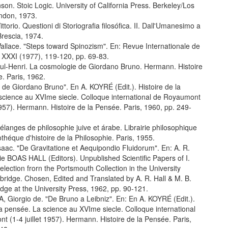
n. Stoic Logic. University of California Press. Berkeley/Los
ndon, 1973.
torio. Questioni di Storiografia filosófica. II. Dall'Umanesimo a
rescia, 1974.
lace. "Steps toward Spinozism". En: Revue Internationale de
, XXXI (1977), 119-120, pp. 69-83.
l-Henri. La cosmologie de Giordano Bruno. Hermann. Histoire
. Paris, 1962.
de Giordano Bruno". En A. KOYRÉ (Edit.). Histoire de la
science au XVIme siecle. Colloque international de Royaumont
 1957). Hermann. Histoire de la Pensée. Paris, 1960, pp. 249-
anges de philosophie juive et árabe. Librairie philosophique
iothéque d'histoire de la Philosophie. Paris, 1955.
ac. "De Gravitatione et Aequipondio Fluidorum". En: A. R.
e BOAS HALL (Editors). Unpublished Scientific Papers of I.
lection frorn the Portsmouth Collection in the University
bridge. Chosen, Edited and Translated by A. R. Hall & M. B.
dge at the University Press, 1962, pp. 90-121.
 Giorgio de. "De Bruno a Leibniz". En: En A. KOYRÉ (Edit.).
la pensée. La science au XVIme siecle. Colloque international
 (1-4 juillet 1957). Hermann. Histoire de la Pensée. Paris,