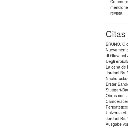
Commons q
mencionen
revista.
Citas
BRUNO, Giord
Nuevamente 
di Giovanni 
Degli eroici
La cena de l
Jordani Bruñ
Nachdruckde
Erster Band
Stuttgart/Ba
Obras consu
Camoeracens
Peripatétic
Universo et
Jordani Bru
Ausgabe von