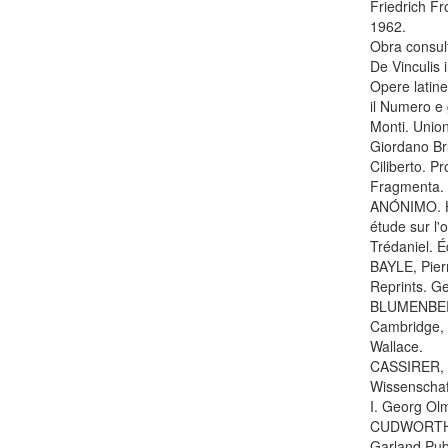
Friedrich F
1962.
Obra consul
De Vinculis 
Opere latine
il Numero e 
Monti. Union
Giordano Bru
Ciliberto. Pr
Fragmenta. 
ANÓNIMO. He
étude sur l'
Trédaniel. É
BAYLE, Pierre
Reprints. G
BLUMENBERG
Cambridge, 
Wallace.
CASSIRER, E
Wissenschaf
I. Georg Ol
CUDWORTH, R
Garland Publ