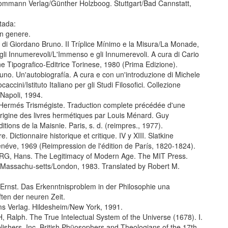
rommann Verlag/Günther Holzboog. Stuttgart/Bad Cannstatt,
tada:
in genere.
 di Giordano Bruno. II Tríplice Mínimo e la Misura/La Monade,
gli Innumerevoli/L'Immenso e gli Innumerevoli. A cura di Cario
e Tipografico-Editrice Torinese, 1980 (Prima Edizione).
no. Un'autobiografía. A cura e con un'introduzione di Michele
ocaccini/Istituto Italiano per gli Studi Filosofici. Collezione
Napoli, 1994.
rmés Trismégiste. Traduction complete précédée d'une
origine des livres hermétiques par Louis Ménard. Guy
ditions de la Maisnie. Paris, s. d. (reimpres., 1977).
. Dictionnaire historique et critique. IV y XIII. Slatkine
enéve, 1969 (Reimpression de l'édition de París, 1820-1824).
, Hans. The Legitimacy of Modern Age. The MIT Press.
Massachu-setts/London, 1983. Translated by Robert M.
rnst. Das Erkenntnisproblem in der Philosophie una
ten der neuren Zeit.
ms Verlag. Hildesheim/New York, 1991.
alph. The True Intelectual System of the Universe (1678). I.
ishers, Inc. British Phüosophers and Theologians of the 17th